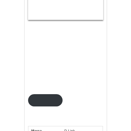
DAP-2610 es el primer punto de acceso
WiFi Empresarial que incorpora las
mejoras WiFi AC Wave2: MultiUser
MIMO, Band Steering y BeamForming.
Es ideal para desplegar una red WiFi de
las máximas prestaciones y
escalabilidad a un coste asequible.
Soporta PoE para facilitar su instalación
y gestión centralizada con software
gratuito CWM-100 o AP-Array.
Ver precio
Especificaciones punto de acceso
DAP-2610
Marca
D-Link