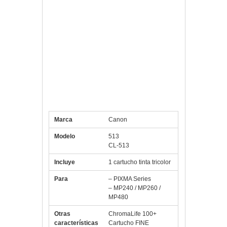
resultado de ello son las tecnologías
propias como Chromalife o Pixma. Canon
te ofrece calidad de imagen, color y
brillo. Disfruta de los resultados que te
brindan los productos Canon.
Especificaciones CANON
Cartucho CL-513 Color
IP2700/MP230
Marca
Canon
Modelo
513
CL-513
Incluye
1 cartucho tinta tricolor
Para
– PIXMA Series
– MP240 / MP260 /
MP480
Otras
ChromaLife 100+
características
Cartucho FINE