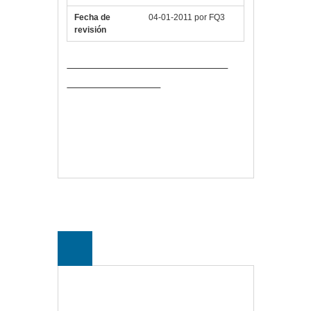
Fecha de
04-01-2011 por FQ3
revisión
Comprar CANON Cartucho CL-513
Color IP2700/MP230
Vlloch
Publicada en
Consumibles
2971B001
,
Canon
,
CL-513
,
IP2700
,
MP230
Deja un
comentario
24
MAY
Skullkiller GMPR1
Almohadilla Gaming