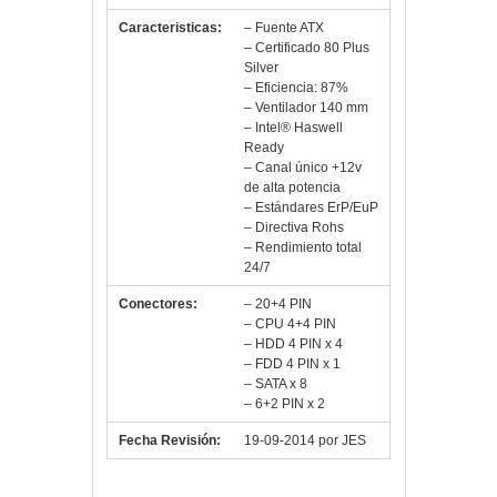
– Certificado 80 Plus
Silver
– Eficiencia: 87%
– Ventilador 140 mm
– Intel® Haswell
Ready
– Canal único +12v
de alta potencia
– Estándares ErP/EuP
– Directiva Rohs
– Rendimiento total
24/7
Conectores:
– 20+4 PIN
– CPU 4+4 PIN
– HDD 4 PIN x 4
– FDD 4 PIN x 1
– SATA x 8
– 6+2 PIN x 2
Fecha Revisión:
19-09-2014 por JES
Vlloch
Publicada en
Pc,
componentes y TPV
1RVIIAG800
,