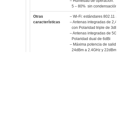
– Humedad de operación:
5 – 80% sin condensación
Otras
– Wi-Fi: estándares 802.11 a/b/g/n/ac
características
– Antenas integradas de 2,4 GHz
con Polaridad triple de 3dBi
– Antenas integradas de 5GHz con
Polaridad dual de 6dBi
– Máxima potencia de salida:
24dBm a 2.4GHz y 22dBm a 5GHz
– Máximos clientes concurrentes: 200+
Folleto técnico
https://dl.ubnt.com/datasheets/unifi/Un
Guía de
https://dl.ubnt.com/guides/UniFi/UniFi_A
instalación
LR_QSG.pdf
Fecha Revisión
16-02-2016 por MSB
Vlloch
Publicada en
Redes
DualBand
,
PuntosDeAcceso
,
Redes
,
Switches
,
UAPACLR
,
UBIQUITI
,
UniFi
Deja un comentario