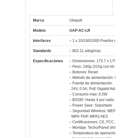
UAP-AC-LR Dual Band PoE
Marca
Ubiquiti
Modelo
UAP-AC-LR
Interfaces
– 1 x 10/100/1000 Puertos ethernet
Standards
– 802.11 a/b/g/n/ac
Especificaciones
– Dimensiones: 175.7 x 175.7 x 43.2 mm
– Peso: 240g (315g con kit de montaje)
– Botones: Reset
– Método de alimentación: PoE (24V)
– Fuente de alimentación:
24V, 0.5A, PoE Gigabit Adaptador inclui
– Consumo máx: 6.5W
– BSSID: Hasta 4 por radio
– Power Save: Soportado
– Seguridad Wireless: WEP, WPA-PSK,
WPA-TKIP, WPA2 AES
– Certificaciones: CE, FCC, IC
– Montaje: Techo/Pared (Kits Incluidos)
– Temperatura de operación: -10 a 70°C