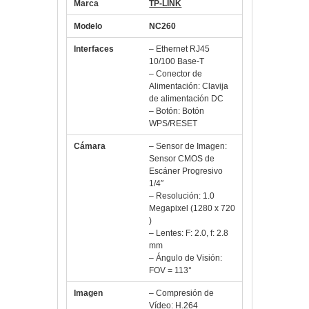
Marca
TP-LINK
Modelo
NC260
Interfaces
– Ethernet RJ45
10/100 Base-T
– Conector de
Alimentación: Clavija
de alimentación DC
– Botón: Botón
WPS/RESET
Cámara
– Sensor de Imagen:
Sensor CMOS de
Escáner Progresivo
1/4″
– Resolución: 1.0
Megapixel (1280 x 720
)
– Lentes: F: 2.0, f: 2.8
mm
– Ángulo de Visión:
FOV = 113°
Imagen
– Compresión de
Vídeo: H.264