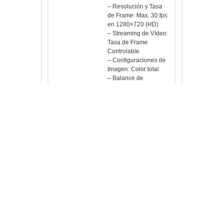
– Resolución y Tasa
de Frame: Max. 30 fps
en 1280×720 (HD)
– Streaming de Vídeo:
Tasa de Frame
Controlable
– Configuraciones de
Imagen: Color total
– Balance de
blancos/negros y
exposición automático
– Rotación: Espejo y
Giro
– Brillo, Contraste y
Saturación
configurable
– Capacidades
aportadas: Hora, fecha
y texto
Audio
– Comunicación de
Audio: Audio de 2 vías
– Entrada de Audio:
Micrófono incluido
– Salida de Audio: