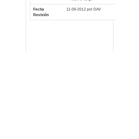
Fecha
11-09-2012 por DAV
Revisión
Vlloch
Publicada en
Pc,
componentes y TPV
4GLUSLITEIII
,
AM2
,
AM3+
,
AMD
,
ComponentesPC
,
Intel
,
K8
,
LGA1151
,
LGA1155
,
LGA1156
,
LGA1366
,
LGA2066
,
LGA775
,
Refrigeración
,
Socket
,
Tacens
,
TacensFluxusPro
,
Ventilador
,
ventiladores
Deja un comentario
02
MAR
Tacens Soporte y
Refrigeración para