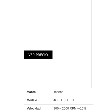
disipación del calor.
• 45 láminas de aluminio con forma
aerodinámica.
• Bajo peso y pequeño tamaño.
• Instalación universal rápida y fácil para
LGA775/1155/1156/1366 AMD K8, AM2
& AM3
Especificaciones Tacens
Ventilador 4GELUSLITEIII+
Marca
Tacens
Modelo
4GELUSLITEIII+
Velocidad
900 – 2000 RPM +-10%
Caudal de aire
18-37.98 CFM