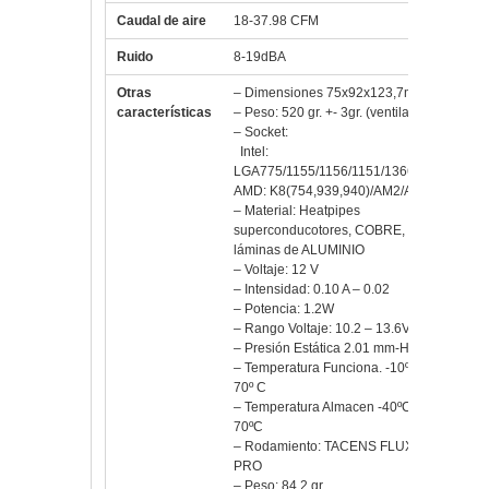
Ruido
8-19dBA
Otras
– Dimensiones 75x92x123,7mm
características
– Peso: 520 gr. +- 3gr. (ventila.)
– Socket:
Intel:
LGA775/1155/1156/1151/1366/2066
AMD: K8(754,939,940)/AM2/AM3
– Material: Heatpipes
superconducotores, COBRE,
láminas de ALUMINIO
– Voltaje: 12 V
– Intensidad: 0.10 A – 0.02
– Potencia: 1.2W
– Rango Voltaje: 10.2 – 13.6V
– Presión Estática 2.01 mm-H2O
– Temperatura Funciona. -10º C –
70º C
– Temperatura Almacen -40ºC –
70ºC
– Rodamiento: TACENS FLUXUS
PRO
– Peso: 84.2 gr.