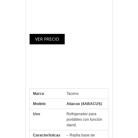
aluminio, acero y plastico ABS de alta
resistencia para una durabilidad
máxima.
Especificaciones Tacens Soporte
y Refrigeración para portátil
Abacus
Marca
Tacens
Modelo
Abacus (4ABACUS)
Uso
Refrigerador para
portátiles con función
stand.
Características
– Rejilla base de