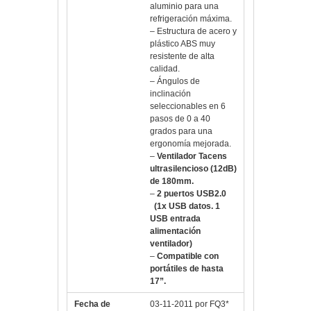
aluminio para una
refrigeración máxima.
– Estructura de acero y
plástico ABS muy
resistente de alta
calidad.
– Ángulos de
inclinación
seleccionables en 6
pasos de 0 a 40
grados para una
ergonomía mejorada.
–
Ventilador Tacens
ultrasilencioso (12dB)
de 180mm.
–
2 puertos USB2.0
(1x USB datos. 1
USB entrada
alimentación
ventilador)
–
Compatible con
portátiles de hasta
17”.
Fecha de
03-11-2011 por FQ3*