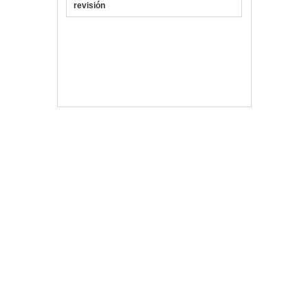
revisión
Vlloch
Publicada en
Portátiles
y Tablets
4ABACUS
,
Abacus
,
Portátil
,
Refrigeración
,
Soporte
,
Tacens
Deja un comentario
Navegación de entradas
Buscar
Archivo
abril 2019
febrero 2019