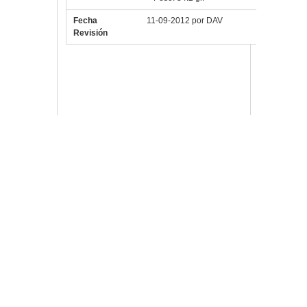
Fecha
11-09-2012 por DAV
Revisión
Vlloch
Publicada en
Pc,
componentes y TPV
4GLUSLITEIII
,
AM2
,
AM3+
,
AMD
,
ComponentesPC
,
Intel
,
K8
,
LGA1151
,
LGA1155
,
LGA1156
,
LGA1366
,
LGA2066
,
LGA775
,
Refrigeración
,
Socket
,
Tacens
,
TacensFluxusPro
,
Ventilador
,
ventiladores
Deja un comentario
Navegación de entradas
Buscar