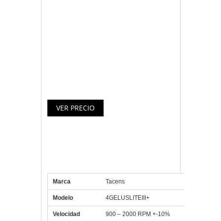
disipación del calor.
• 45 láminas de aluminio con forma
aerodinámica.
• Bajo peso y pequeño tamaño.
• Instalación universal rápida y fácil para
LGA775/1155/1156/1366 AMD K8, AM2
& AM3
Especificaciones Tacens
Ventilador 4GELUSLITEIII+
Marca
Tacens
Modelo
4GELUSLITEIII+
Velocidad
900 – 2000 RPM +-10%
Caudal de aire
18-37.98 CFM