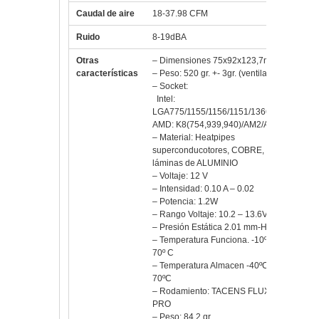
Ruido
8-19dBA
Otras
– Dimensiones 75x92x123,7mm
características
– Peso: 520 gr. +- 3gr. (ventila.)
– Socket:
Intel:
LGA775/1155/1156/1151/1366/2066
AMD: K8(754,939,940)/AM2/AM3
– Material: Heatpipes
superconducotores, COBRE,
láminas de ALUMINIO
– Voltaje: 12 V
– Intensidad: 0.10 A – 0.02
– Potencia: 1.2W
– Rango Voltaje: 10.2 – 13.6V
– Presión Estática 2.01 mm-H2O
– Temperatura Funciona. -10º C –
70º C
– Temperatura Almacen -40ºC –
70ºC
– Rodamiento: TACENS FLUXUS
PRO
– Peso: 84.2 gr.