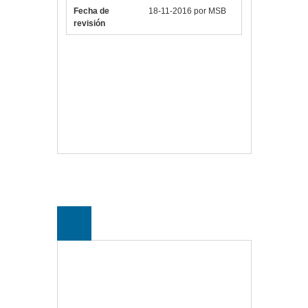
Fecha de
18-11-2016 por MSB
revisión
Vlloch
Publicada en
Portátiles
y Tablets
15inch
,
Accesorio
,
Acolchada
,
Bolsa
,
Mochila
,
Negro
,
NOTEBOOK
,
Portátil
,
Tablet
,
TANB0700V3
,
TechAir
,
Transporte
Deja un comentario
18
OCT
Maletín portátil Tech
air TABX406R 15.6″ +
ratón