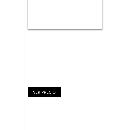
Mochila simple, clásica y ligera, con una
protección adicional para tu portátil (de
hasta 15.6 “) gracias al compartimento de
espuma acolchada. Todo esto y un
espacio extra de almacenamiento para
documentos y otras cosas.
Especificaciones Tech Air Mochila
Acolchada TANB0700V3 15,6″