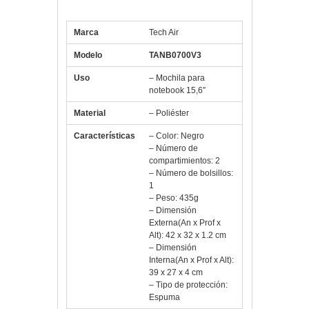
Negro
Marca
Tech Air
Modelo
TANB0700V3
Uso
– Mochila para
notebook 15,6″
Material
– Poliéster
Características
– Color: Negro
– Número de
compartimientos: 2
– Número de bolsillos:
1
– Peso: 435g
– Dimensión
Externa(An x Prof x
Alt): 42 x 32 x 1.2 cm
– Dimensión
Interna(An x Prof x Alt):
39 x 27 x 4 cm
– Tipo de protección:
Espuma