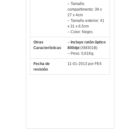
– Tamaño
compartimento: 39 x
27 x 4cm
– Tamaño exterior: 41
x 31 x 6.5cm
– Color: Negro.
Otras
–
Incluye ratón óptico
Características
800dpi
(XM301B)
– Peso: 0,61Kg.
Fecha de
11-01-2013 por FE4
revisión
Vlloch
Publicada en
Portátiles
y Tablets
15inch
,
AccesoriosPortatil
,
Bolsa
,
BolsasTransporte
,
Maletin
,
portátiles
,
ratón
,
TABX406R
,
TechAir
,
XM301B
Deja un comentario