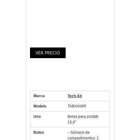
accesorios y archivos que necesita.
Con su correa de hombro ajustable y
desmontable se puede elegir para
llevarlo en el hombro o el asa de
transporte como un maletín estándar.
Especificaciones Tech air
TABX406R maletín portátil 15.6″
+ ratón
Marca
Tech Air
Modelo
TABX406R
Uso
Bolsa para portátil
15,6″
Bolso
– Número de
compartimentos: 1.