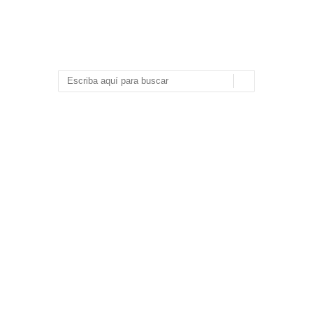
Navegación de entradas
Buscar
Archivo
abril 2019
febrero 2019
enero 2019
diciembre 2018
noviembre 2018
octubre 2018
septiembre 2018
julio 2018