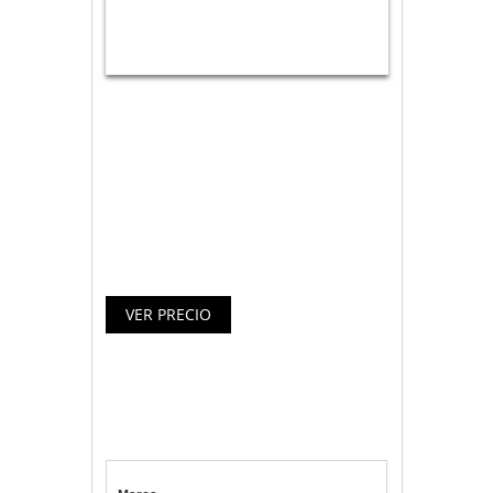
X-One te ofrece este cargador para
coche de tres puertos USB (hasta 3A),
con el que podrás cargar de forma
segura cualquier dispositivo compatible,
hasta cuatro veces más rápido que con
un cargador convencional.
Especificaciones cargador coche
X-One QC 3 x USB 3.6-6.5V