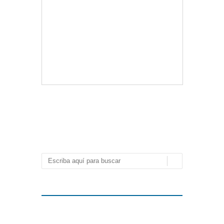
Vlloch
Publicada en
Smartphone y Telefonía
AccesoriosTelefonia
,
Cargador
,
Cargadores
,
CargaRapida
,
Coche
,
SmartphoneTelefonia
,
Tablet
,
USB
,
XOne
,
XONE138260
Deja un
comentario
Navegación de entradas
Buscar
Archivo
abril 2019