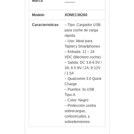
Marca
X-One
Modelo
XONE138260
Caracteristicas
– Tipo: Cargador USB
para coche de carga
rápida.
– Uso: Ideal para
Tablet y Smartphones
– Entrada: 12 – 24
VDC (Mechero coche)
– Salida: DC 3.6-6.5V /
3A; 6.5-9V / 2A; 9-12V
/ 1.5A
– Qualcomm 3.0 Quick
Charge
– Puertos: 3x USB
Tipo-A
– Color: Negro
– Protección contra
sobrecargas,
cortocircuitos, y
sobretensiones.