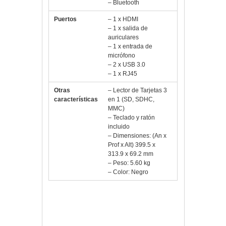
– Bluetooth
Puertos
– 1 x HDMI
– 1 x salida de
auriculares
– 1 x entrada de
micrófono
– 2 x USB 3.0
– 1 x RJ45
Otras
– Lector de Tarjetas 3
características
en 1 (SD, SDHC,
MMC)
– Teclado y ratón
incluido
– Dimensiones: (An x
Prof x Alt) 399.5 x
313.9 x 69.2 mm
– Peso: 5.60 kg
– Color: Negro
Vlloch
Publicada en
Pc,
componentes y TPV
4GB
,
500GB
,
AllInOne
,
Componentes
,
FreeDOS
,
MSI
,