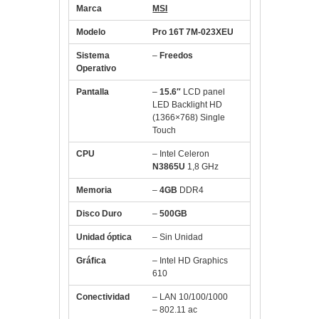
Marca
MSI
Modelo
Pro 16T 7M-023XEU
Sistema
–
Freedos
Operativo
Pantalla
–
15.6″
LCD panel
LED Backlight HD
(1366×768) Single
Touch
CPU
– Intel Celeron
N3865U
1,8 GHz
Memoria
–
4GB
DDR4
Disco Duro
–
500GB
Unidad óptica
– Sin Unidad
Gráfica
– Intel HD Graphics
610
Conectividad
– LAN 10/100/1000
– 802.11 ac