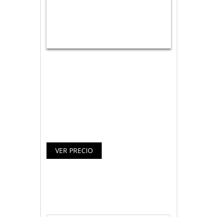
Ordenador todo en uno MSI modelo Pro
16T 3865U. Sistema operativo FreeDos.
4GB de Memoria RAM y 500GB de disco
duro. Pantalla táctil de 15.6″ y color
negro.
Especificaciones ordenador MSI
Pro 16T 3865U 4GB 500GB