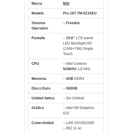
Marca
MSI
Modelo
Pro 16T 7M-023XEU
Sistema
–
Freedos
Operativo
Pantalla
–
15.6″
LCD panel
LED Backlight HD
(1366×768) Single
Touch
CPU
– Intel Celeron
N3865U
1,8 GHz
Memoria
–
4GB
DDR4
Disco Duro
–
500GB
Unidad óptica
– Sin Unidad
Gráfica
– Intel HD Graphics
610
Conectividad
– LAN 10/100/1000
– 802.11 ac