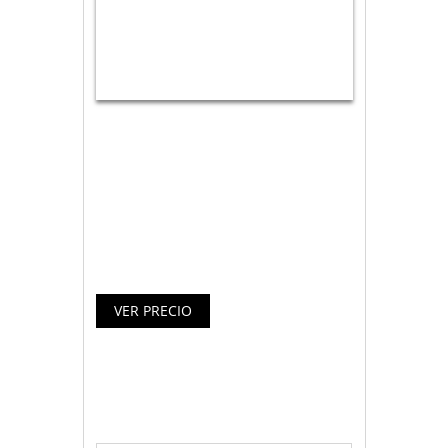
Ordenador todo en uno MSI modelo Pro
16T 3865U. Sistema operativo FreeDos.
4GB de Memoria RAM y 500GB de disco
duro. Pantalla táctil de 15.6″ y color
negro.
Especificaciones ordenador MSI
Pro 16T 3865U 4GB 500GB