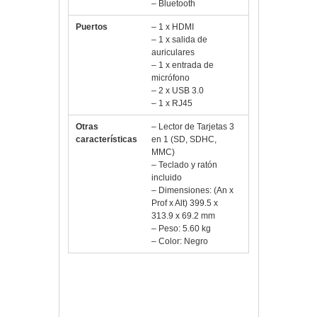
– Bluetooth
Puertos
– 1 x HDMI
– 1 x salida de
auriculares
– 1 x entrada de
micrófono
– 2 x USB 3.0
– 1 x RJ45
Otras
– Lector de Tarjetas 3
características
en 1 (SD, SDHC,
MMC)
– Teclado y ratón
incluido
– Dimensiones: (An x
Prof x Alt) 399.5 x
313.9 x 69.2 mm
– Peso: 5.60 kg
– Color: Negro
Vlloch
Publicada en
Pc,
componentes y TPV
4GB
,
500GB
,
AllInOne
,
Componentes
,
FreeDOS
,
MSI
,