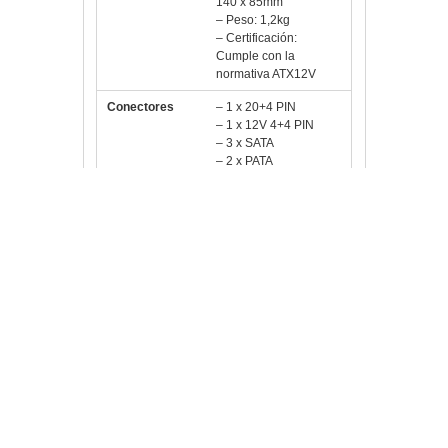
– Certificación:
Cumple con la
normativa ATX12V
Conectores
– 1 x 20+4 PIN
– 1 x 12V 4+4 PIN
– 3 x SATA
– 2 x PATA
– 1 x FDD
Fecha Revisión
14-06-2017 por MSB
Vlloch
Publicada en
Pc,
componentes y TPV
4713105960372
,
550W
,
85+
,
Alimentacion
,
Fuente
,
Gaming
,
Mars
,
MPII550
,
Pasivo
,
PFC
,
Tacens
Deja
un comentario
Navegación de entradas