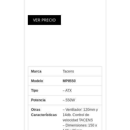
energía y una larga vida útil.
Especificaciones Tacens Mars
Fuente Alimentación 550w
Gaming Pasivo PFC 85+
Marca
Tacens
Modelo
MPII550
Tipo
– ATX
Potencia
– 550W
Otras
– Ventilador: 120mm y
Características
14db. Control de
velocidad TACENS
– Dimensiones: 150 x
140 x 85mm
– Peso: 1,2kg