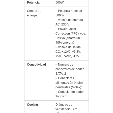
Potencia
500W
Control de
– Potencia nominal:
energía
500 W
– Voltaje de entrada
AC: 230 V
– Power Factor
Correction (PFC) type:
Pasivo (ahorra un
40% energía)
– Voltaje de salida
CC: +12V1, +3.3V,
+5V, +5Vsb, -12V
Conectividad
– Número de
conectores de poder
SATA: 2
– Conectores
alimentación (4 pin)
periferales (Molex): 3
– Conector de poder
floppy: 1
Cooling
Diámetro de
ventilador: 8 cm