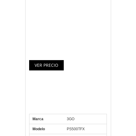
Fuente de alimentación de 500w
en
formato TFX
(Para cajas de
pequeño formato)
válida para equipos
intel y amd de gama baja.
Dispone de un ventilador de 8cm que
proporciona un nivel de sonoridad muy
bajo y una refrigeración óptima.
Especificaciones 3GO Fuente
Alimentación 500w TFX Ventilador
8CM + 2xSATA
Marca
3GO
Modelo
PS500TFX