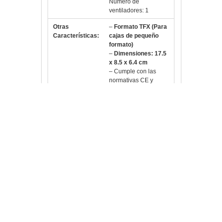
Número de
ventiladores: 1
Otras
–
Formato TFX (Para
Características:
cajas de pequeño
formato)
–
Dimensiones: 17.5
x 8.5 x 6.4 cm
– Cumple con las
normativas CE y
RoHS.
– Color: Gris metálico
mate
Fecha de
17-10-2012 por FE4
revisión
Vlloch
Publicada en
Pc,
componentes y TPV
3GO
,
500W
,
8cm
,
Alimentacion
,
CajasFuentes
,
ComponentesPC
,
Fuente
,
Fuentes400a600W
,
PFC
,
PowerFactorCorrection
,
PS500TFX
,
SATA
,
TFX
,
Ventilador
Deja un