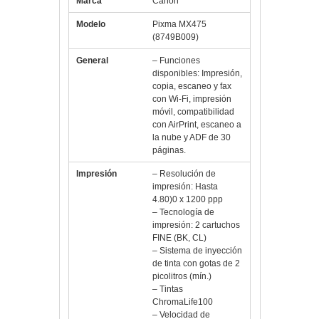
Modelo
Pixma MX475
(8749B009)
General
– Funciones
disponibles: Impresión,
copia, escaneo y fax
con Wi-Fi, impresión
móvil, compatibilidad
con AirPrint, escaneo a
la nube y ADF de 30
páginas.
Impresión
– Resolución de
impresión: Hasta
4.80)0 x 1200 ppp
– Tecnología de
impresión: 2 cartuchos
FINE (BK, CL)
– Sistema de inyección
de tinta con gotas de 2
picolitros (mín.)
– Tintas
ChromaLife100
– Velocidad de
impresión de