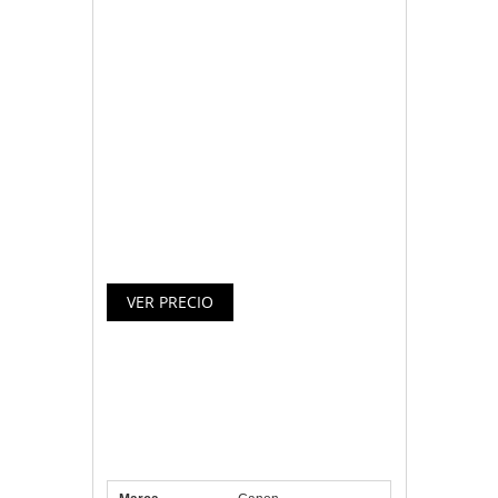
de varias páginas con el alimentador
automático de documentos de 30
páginas
– Compatible con la aplicación PIXMA
Printing Solutions, Google Cloud Print y
Apple AirPrint
– Disfruta de una velocidad de impresión
de documentos A4 de 9,7 ipm en blanco
y negro/5,5 ipm en color
Especificaciones Canon
Multifunción Pixma MX475 Fax
Wifi
Marca
Canon