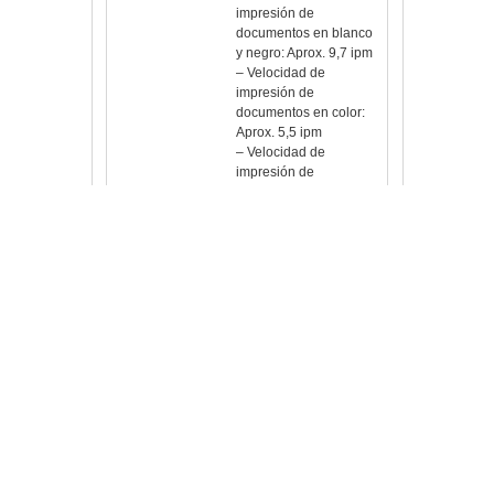
documentos en blanco
y negro: Aprox. 9,7 ipm
– Velocidad de
impresión de
documentos en color:
Aprox. 5,5 ipm
– Velocidad de
impresión de
fotografías: 10 x 15 cm
sin bordes: aprox. 46
segundos
– Impresión sin bordes:
Sí (A4, LTR, 20 x 25
cm, 13 x 18 cm, 10 x 15
cm)
– Impresión a dos
caras: Manual
Copia
– Velocidad de copia
de documentos en
color:
· sFCOT: aprox. 24
segundos
· sESAT: aprox. 4,7 ipm
· sESAT ADF: aprox.