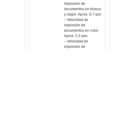
documentos en blanco
y negro: Aprox. 9,7 ipm
– Velocidad de
impresión de
documentos en color:
Aprox. 5,5 ipm
– Velocidad de
impresión de
fotografías: 10 x 15 cm
sin bordes: aprox. 46
segundos
– Impresión sin bordes:
Sí (A4, LTR, 20 x 25
cm, 13 x 18 cm, 10 x 15
cm)
– Impresión a dos
caras: Manual
Copia
– Velocidad de copia
de documentos en
color:
· sFCOT: aprox. 24
segundos
· sESAT: aprox. 4,7 ipm
· sESAT ADF: aprox.