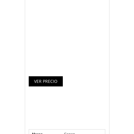
de varias páginas con el alimentador
automático de documentos de 30
páginas
– Compatible con la aplicación PIXMA
Printing Solutions, Google Cloud Print y
Apple AirPrint
– Disfruta de una velocidad de impresión
de documentos A4 de 9,7 ipm en blanco
y negro/5,5 ipm en color
Especificaciones Canon
Multifunción Pixma MX475 Fax
Wifi
Marca
Canon