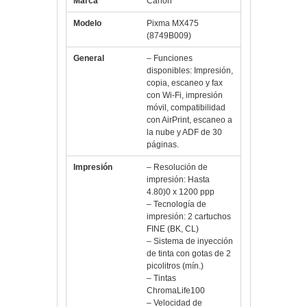
Modelo
Pixma MX475
(8749B009)
General
– Funciones
disponibles: Impresión,
copia, escaneo y fax
con Wi-Fi, impresión
móvil, compatibilidad
con AirPrint, escaneo a
la nube y ADF de 30
páginas.
Impresión
– Resolución de
impresión: Hasta
4.80)0 x 1200 ppp
– Tecnología de
impresión: 2 cartuchos
FINE (BK, CL)
– Sistema de inyección
de tinta con gotas de 2
picolitros (mín.)
– Tintas
ChromaLife100
– Velocidad de
impresión de