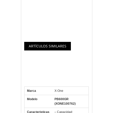
Fabricada con materiales de alta calidad
que hacen que sea fuerte y duradera
para el uso diario.
Artículo
descatalogado
Especificaciones X-One
PB6000GR PowerBank
6000mAh 3en1 Verde
Marca
X-One
Modelo
PB600GR
(XONE100762)
Caracteristicas
– Capacidad: