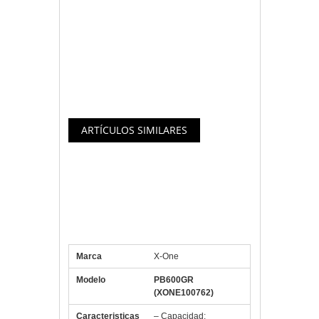
Fabricada con materiales de alta calidad
que hacen que sea fuerte y duradera
para el uso diario.
Artículo
descatalogado
Especificaciones X-One
PB6000GR PowerBank
6000mAh 3en1 Verde
Marca
X-One
Modelo
PB600GR
(XONE100762)
Caracteristicas
– Capacidad: