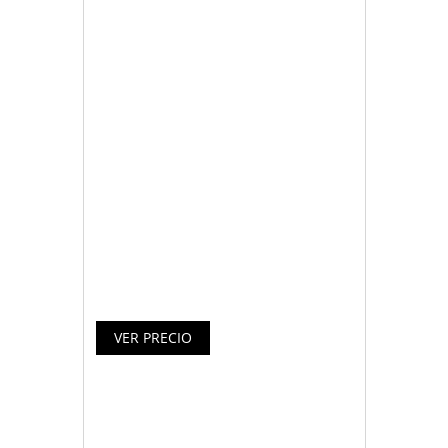
Cable magnético 3 en 1, sólido y
duradero que incluye los principales
conectores del mercado: MicroUSB,
Lightning y Type-C. Soporta carga de
doble cara y transmisión de datos.
Compatible con la mayoría de
smartphones y tablets del mercado.
Especificaciones X-One
CMU1000S Cable magnético USB