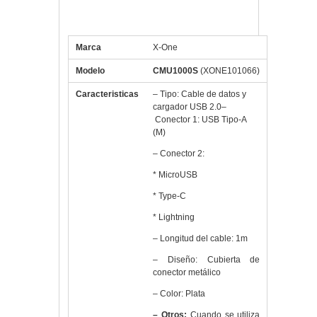
3 en 1 Plata
Marca
X-One
Modelo
CMU1000S
(XONE101066)
Caracteristicas
– Tipo: Cable de datos y
cargador USB 2.0–
Conector 1: USB Tipo-A
(M)
– Conector 2:
* MicroUSB
* Type-C
* Lightning
– Longitud del cable: 1m
– Diseño: Cubierta de
conector metálico
– Color: Plata
– Otros:
Cuando se utiliza