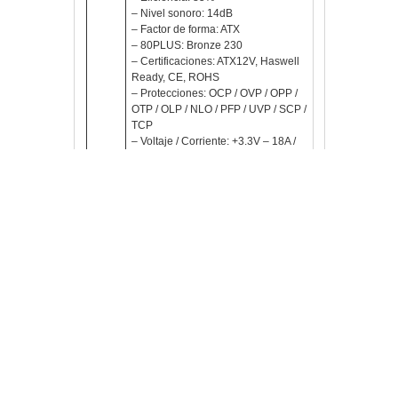
– Nivel sonoro: 14dB
– Factor de forma: ATX
– 80PLUS: Bronze 230
– Certificaciones: ATX12V, Haswell
Ready, CE, ROHS
– Protecciones: OCP / OVP / OPP /
OTP / OLP / NLO / PFP / UVP / SCP /
TCP
– Voltaje / Corriente: +3.3V – 18A /
+5V – 18A / +12V – 50A / -12V –
0.3A / +5VSB – 2.5A
Conectores
– 1x ATX MB 20+4 PIN (500mm)
– 1x EPS +12V 4+4 PIN (500mm)
– 2x PCIe 6+2 PIN (450mm)
– 4x SATA
– 2x Molex 4 PIN
Contenido
– Cable de alimentación
– 4 x tornillos anclaje
¿Te gusta?
Vlloch
Publicada en
Pc,
componentes y TPV
650W
,