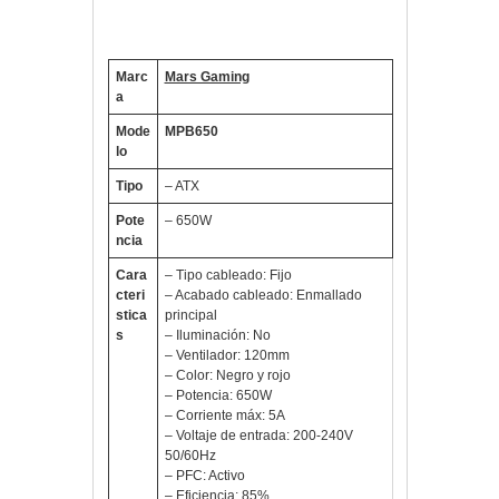
Especificaciones fuente de
alimentación MPB650
Marc
Mars Gaming
a
Mode
MPB650
lo
Tipo
– ATX
Pote
– 650W
ncia
Cara
– Tipo cableado: Fijo
cteri
– Acabado cableado: Enmallado
stica
principal
s
– Iluminación: No
– Ventilador: 120mm
– Color: Negro y rojo
– Potencia: 650W
– Corriente máx: 5A
– Voltaje de entrada: 200-240V
50/60Hz
– PFC: Activo
– Eficiencia: 85%