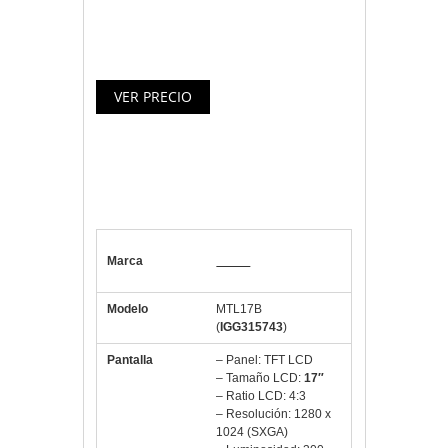
Especificaciones monitor táctil
LCD iggual MTL17B SXGA USB
Marca
iggual
Modelo
MTL17B
(
IGG315743
)
Pantalla
– Panel: TFT LCD
– Tamaño LCD:
17″
– Ratio LCD: 4:3
– Resolución: 1280 x
1024 (SXGA)
– Luminosidad: 300
cd/m2
– Rango de contraste: