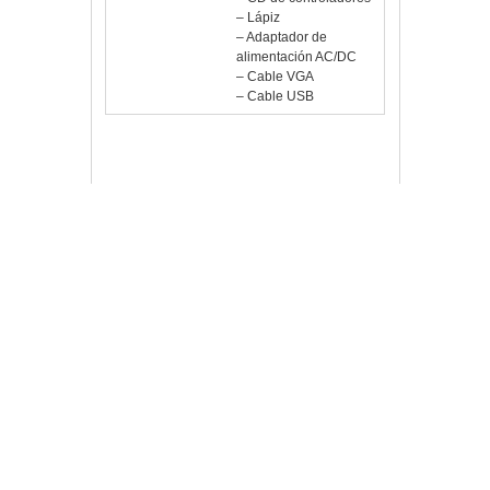
alimentación AC/DC
– Cable VGA
– Cable USB
Vlloch
Publicada en
Periféricos
17inch
,
IGG315743
,
iggual
,
LCD
,
Monitor
,
Monitores
,
MTL17B
,
Periféricos
,
SXVGA
,
Táctil
,
TFT
,
USB
,
VGA
Deja
un comentario
Navegación de entradas
Buscar
Archivo