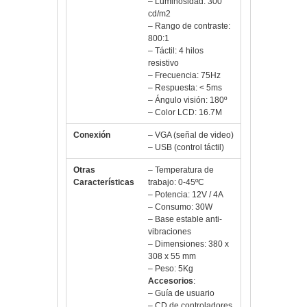
800:1
– Táctil: 4 hilos
resistivo
– Frecuencia: 75Hz
– Respuesta: < 5ms
– Ángulo visión: 180º
– Color LCD: 16.7M
Conexión
– VGA (señal de video)
– USB (control táctil)
Otras
– Temperatura de
Características
trabajo: 0-45ºC
– Potencia: 12V / 4A
– Consumo: 30W
– Base estable anti-
vibraciones
– Dimensiones: 380 x
308 x 55 mm
– Peso: 5Kg
Accesorios
:
– Guía de usuario
– CD de controladores
– Lápiz
– Adaptador de