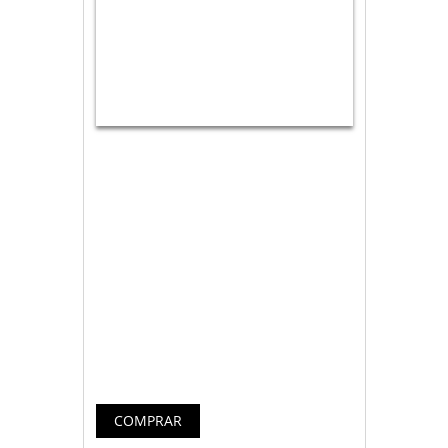
Fácil de aplicar
La MT1 te permite un rellenado perfecto
entre el disipador y el procesador,
gracias a su aplicador y su viscosidad.
Además, tiene una larga vida gracias a
una baja evaporación y soporte de
bajas temperaturas.
Seguridad máxima
El material nanotecnológico con el que
está fabricada la pasta MT1 no es
conductor de la electricidad, por lo que
la seguridad es máxima.