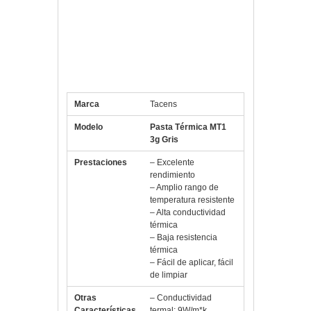
Especificaciones Tacens Mars
Gaming Jeringuilla Pasta Térmica
MT1
Marca
Tacens
Modelo
Pasta Térmica MT1
3g Gris
Prestaciones
– Excelente
rendimiento
– Amplio rango de
temperatura resistente
– Alta conductividad
térmica
– Baja resistencia
térmica
– Fácil de aplicar, fácil
de limpiar
Otras
– Conductividad
Características
termal: 9W/m*k