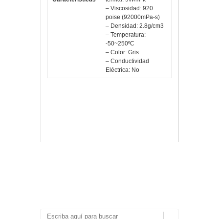
– Viscosidad: 920
poise (92000mPa-s)
– Densidad: 2.8g/cm3
– Temperatura:
-50~250ºC
– Color: Gris
– Conductividad
Eléctrica: No
Vlloch
Publicada en
Pc,
componentes y TPV
Gaming
,
Mars
,
MT1
,
Pasta Térmica MT1 3g Gris
,
Tacens
Deja un comentario
Navegación de entradas
Buscar