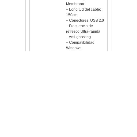
Membrana
– Longitud del cable:
150cm
– Conectores: USB 2.0
– Frecuencia de
refresco Ultra-rápida
– Anti-ghosting
– Compatibilidad
Windows
– Voltaje DC 5V
– Corriente 120m
– Color: Negro
Ratón
– Ergonomía
Ambidiestro
– Botones 6 gaming
– Iluminación Efecto
respiración RGB flow
– Acabado Goma
– Color Negro /
Botones negros
– Extras Pies de teflón
– Sensor Óptico
– DPI 1000 / 1800 /
2800 / 4000