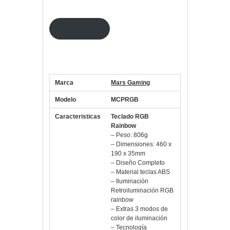
partidas más intensas.
Ver precio
Especificaciones combo Mars
Gaming teclado + ratón
Marca
Mars Gaming
Modelo
MCPRGB
Caracteristicas
Teclado RGB
Rainbow
– Peso: 806g
– Dimensiones: 460 x
190 x 35mm
– Diseño Completo
– Material teclas ABS
– Iluminación
Retroiluminación RGB
rainbow
– Extras 3 modos de
color de iluminación
– Tecnología