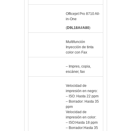
Modelo
Officejet Pro 8710 All-
in-One
(
D9L18A#A80
)
Tipo
Multifunción
Inyección de tinta
color con Fax
Funciones
– Impres, copia,
escáner, fax
Especificaciones
Velocidad de
impresión en negro:
– ISO: Hasta 22 ppm
de impresión
– Borrador: Hasta 35
ppm
Velocidad de
impresión en color:
– ISO:Hasta 18 ppm
– Borrador:Hasta 35