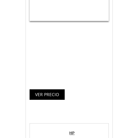
Esta multifunción All-in-One de
funciones completas proporciona color
de calidad profesional con un coste por
página hasta un 50 % inferior que las
impresoras láser. Permanezca productivo
y aborde trabajos de gran volumen con
versatilidad de impresión, fax, escaneado
y copia.
Especificaciones HP Officejet Pro
8710 All-in-One
Marca
HP