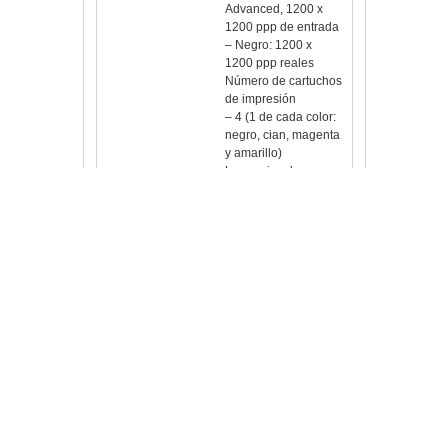
Advanced, 1200 x
1200 ppp de entrada
– Negro: 1200 x
1200 ppp reales
Número de cartuchos
de impresión
– 4 (1 de cada color:
negro, cian, magenta
y amarillo)
Lenguajes de
impresión
– HP PCL 3 GUI, HP
PCL 3 mejorado
Sensor de papel
automático
– Sí
Cartuchos de
sustitución
– Cartucho de tinta
OfficeJet HP 953
negro (aprox. 1000
páginas)
– Cartucho de tinta
OfficeJet HP 953 cian
– Cartucho de tinta