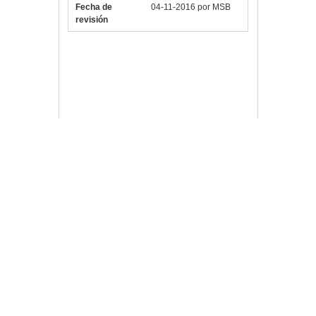
Fecha de
04-11-2016 por MSB
revisión
Vlloch
Publicada en
Portátiles
y Tablets
8436542854245
,
9762264B
,
Cortex A53
,
Heaven 10.1
,
Mali400MP2
,
SPC
Deja un
comentario
Navegación de entradas
Buscar
Archivo