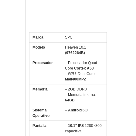
Especificaciones SPC Tablet
10.1″ IPS Heaven QC 2GB
1.3GHz 64GB B/P
Marca
SPC
Modelo
Heaven 10.1
(
9762264B
)
Procesador
– Procesador Quad
Core
Cortex A53
– GPU: Dual Core
Mali400MP2
Memoria
–
2GB
DDR3
– Memoria interna:
64GB
Sistema
–
Android 6.0
Operativo
Pantalla
–
10.1″
IPS
1280×800
capacitiva