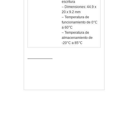
escritura
– Dimensiones: 44.9 x
20 x 9.2 mm
– Temperatura de
funcionamiento de 0°C
a 60°C
– Temperatura de
almacenamiento de
-20°C a 85°C
Comprar…
Vlloch
Publicada en
Periféricos
DT50/16GB
,
Kingston
Deja un comentario
Navegación de entradas