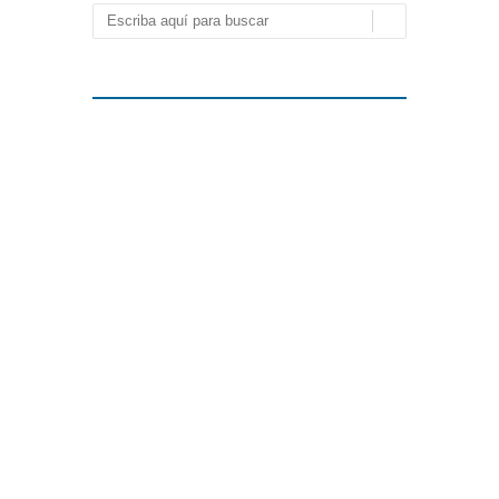
Buscar
Archivo
abril 2019
febrero 2019
enero 2019
diciembre 2018
noviembre 2018
octubre 2018
septiembre 2018
julio 2018
mayo 2018
abril 2018
marzo 2018