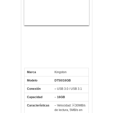
Especificaciones Kingston
DataTraveler DT50 16GB USB 3.1
Verde
Marca
Kingston
Modelo
DT50/16GB
Conexión
–
USB 3.0 / USB 3.1
Capacidad
–
16GB
Características
– Velocidad: 30MB/s
de lectura, 5MB/s en