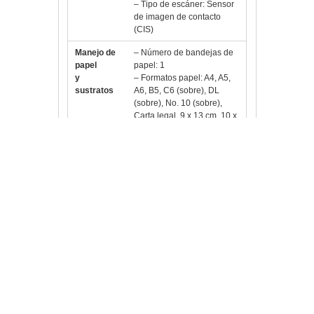
– Tipo de escáner: Sensor
de imagen de contacto
(CIS)
Manejo de
– Número de bandejas de
papel
papel: 1
y
– Formatos papel: A4, A5,
sustratos
A6, B5, C6 (sobre), DL
(sobre), No. 10 (sobre),
Carta legal, 9 x 13 cm, 10 x
15 cm, 13 x 18 cm, 13 x 20
cm, 20 x 25 cm, 100 x 148
mm, 16:9, Personalizado
– Dúplex: Manual
– Capacidad de la bandeja
de salida: 30 Hojas
– Capacidad bandeja
papel: 100 Hojas Estándar,
20 Hojas fotográficas
General
– Consumo de energía: 13
vatio (copia autónoma,
norma ISO/IEC 24712), 1,5
vatio (modo de ahorro),
Compatible con ENERGY