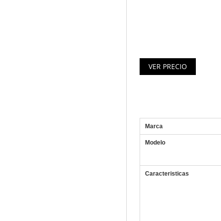
un consumo energéti
reducido
– Diseño ultraportátil
Especificaciones AS
Marca
Modelo
Caracteristicas