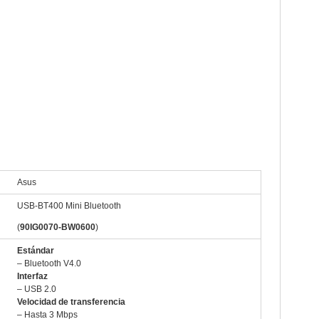
co muy
may
abri
mar
febr
ener
dici
nov
US USB-BT400 Mini Bluetooth 4.0 USB
octu
Asus
sept
USB-BT400 Mini Bluetooth
agos
(
90IG0070-BW0600
)
juli
Estándar
juni
– Bluetooth V4.0
Interfaz
may
– USB 2.0
Velocidad de transferencia
abri
– Hasta 3 Mbps