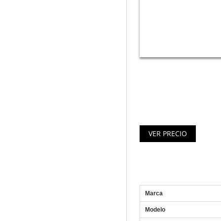
Ventilador ultrasilencios
Fluxus II (construcción anti
Aspas aerodinámicas. Torni
Especificaciones Tace
Marca
Modelo