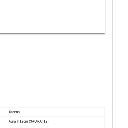
o 12dB con el nuevo rodamiento de alta tecnología Tacens
 polvo, larga vida y alta resistencia)
llos antivibraciones y cable enmallados.
ns Aura II ventilador caja 12cm 12db bearing
Tacens
Aura II 12cm (3AURAII12)