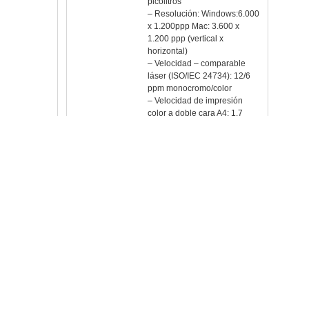
picolitros
– Resolución: Windows:6.000
x 1.200ppp Mac: 3.600 x
1.200 ppp (vertical x
horizontal)
– Velocidad – comparable
láser (ISO/IEC 24734): 12/6
ppm monocromo/color
– Velocidad de impresión
color a doble cara A4: 1.7
páginas por minuto
– Velocidad de impresión
monocromo a doble cara A4:
Hasta 3 páginas por minuto
– Tiempo de impresión 1ª
página: Menos de 8
segundos
– Volumen mensual
recomendado: Hasta 1.000
impresiones mensuales
Manejo papel
– Capacidad de papel de la
bandeja estándar: 100 hojas
– Salida de papel: 50 hojas