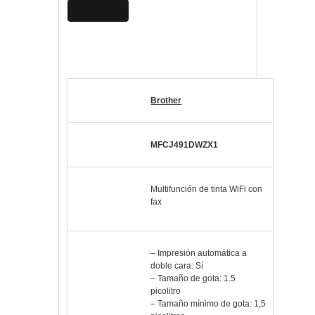
Ver precio
Especificaciones multifunción
Brother MFC-J491DW
Marca
Brother
Modelo
MFCJ491DWZX1
Método
de
Multifunción de tinta WiFi con
fax
impresión
Impresión
– Impresión automática a
doble cara: Sí
– Tamaño de gota: 1.5
picolitro
– Tamaño mínimo de gota: 1,5