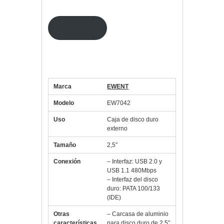
lugar a otro.
Ver precio
Especificaciones carcasa Ewent
EW7042
Marca
EWENT
Modelo
EW7042
Uso
Caja de disco duro
externo
Tamaño
2,5″
Conexión
– Interfaz: USB 2.0 y
USB 1.1 480Mbps
– Interfaz del disco
duro: PATA 100/133
(IDE)
Otras
– Carcasa de aluminio
características
para disco duro de 2.5″