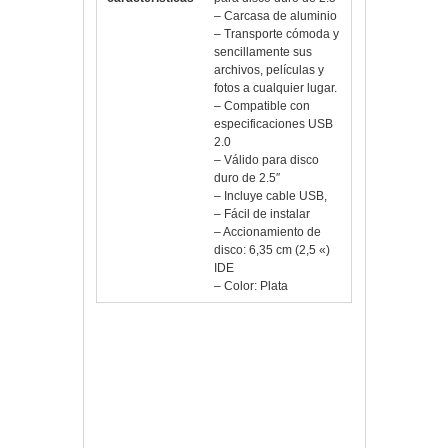
– Carcasa de aluminio
– Transporte cómoda y
sencillamente sus
archivos, películas y
fotos a cualquier lugar.
– Compatible con
especificaciones USB
2.0
– Válido para disco
duro de 2.5″
– Incluye cable USB,
– Fácil de instalar
– Accionamiento de
disco: 6,35 cm (2,5 «)
IDE
– Color: Plata
Vlloch
Publicada en
Sin
categoría
AccesoriosAlmacenamiento
,
Almacenamiento
,
caja
,
CajaDiscoDuroExterno
,
CajaExterna
,
CajaHD
,
carcasa
,
EW7042
,
Ewent