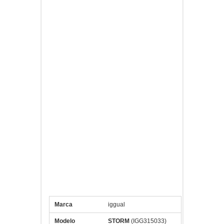
cinco botones completamente
programables y una rueda de scroll para
un control de precisión. Los ratones
Storm de la marca iggual® disponen de
un espectacular sistema de iluminación
LED en siete colores que dotan de un
estilo gaming a tu mouse.
Instálalo fácilmente conectándolo al
puerto USB de tu ordenador y disfruta
de una rápida navegación con la calidad
de los productos iggual®.
Especificaciones iggual STORM
Ratón Gaming 2400dpi 7D USB
Negro
Marca
iggual
Modelo
STORM
(IGG315033)
Tipo
Ratón Óptico 7D