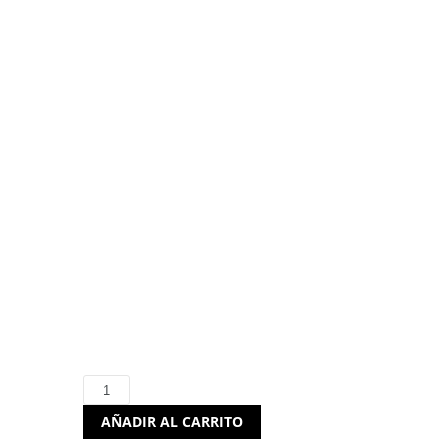
iggual STORM Ratón
Gaming 2400dpi 7D
USB Negro
5,10
€
(I.V.A. incluido)
Hay existencias
iggual
AÑADIR AL CARRITO
STORM
Ratón
Gaming