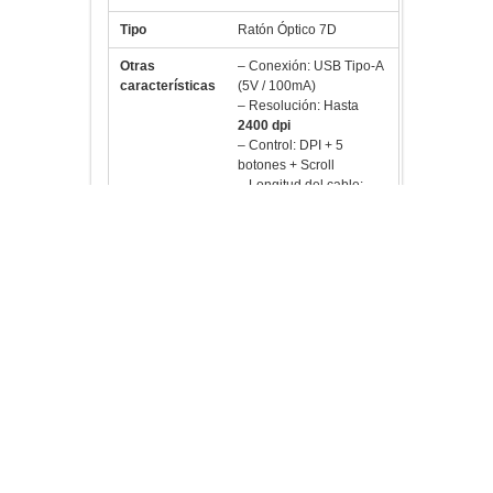
Otras
– Conexión: USB Tipo-A
características
(5V / 100mA)
– Resolución: Hasta
2400 dpi
– Control: DPI + 5
botones + Scroll
– Longitud del cable:
1.25 m
– Iluminación LED 7
colores automático
– Diseño ergonómico
– Soporta: Windows 98 a
10
– Color: Negro-
Dimensiones:130x80x40
mm
Fecha de
26-09-2017 por VC7
revisión
¿Te gusta?