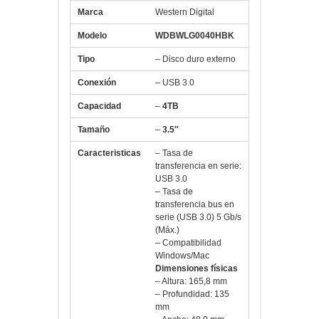
Modelo
WDBWLG0040HBK
Tipo
– Disco duro externo
Conexión
– USB 3.0
Capacidad
–
4TB
Tamaño
–
3.5″
Caracteristicas
– Tasa de
transferencia en serie:
USB 3.0
– Tasa de
transferencia bus en
serie (USB 3.0) 5 Gb/s
(Máx.)
– Compatibilidad
Windows/Mac
Dimensiones físicas
– Altura: 165,8 mm
– Profundidad: 135
mm
– Ancho: 48,0 mm
– Peso: 0,99 kg