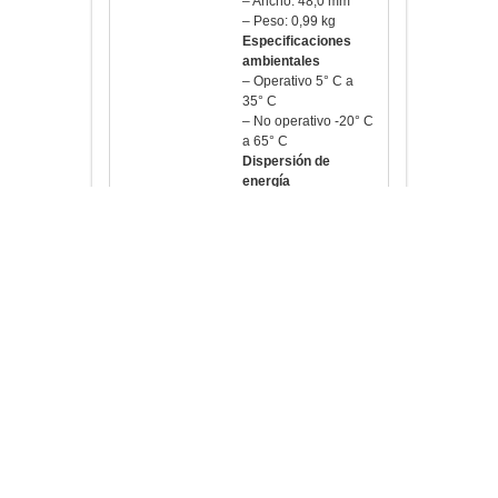
Especificaciones
ambientales
– Operativo 5° C a
35° C
– No operativo -20° C
a 65° C
Dispersión de
energía
– Voltaje de entrada
CA 100-240 VCA
– Frecuencia de
entrada CA 50-60 Hz
Fecha de
13-06-2017 por MSB
revisión
¿Te gusta?
Información
adicional
PESO
1,32 kg