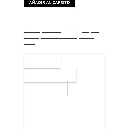
AÑADIR AL CARRITO
Digital
WDBWLG0040HBK
4TB
SKU:
WDBWLG0040HBK
Categorías:
3.5"
Almacenamiento externo
,
Discos duros
USB
externos
,
Periféricos
Etiquetas:
3.5"
,
4TB
,
3.0+LPI
USB 3.0
,
WDBWLG0040HBK
,
Western Digital
cantidad
Descripción
Información adicional
Valoraciones (0)
Especificaciones Western Digital
WDBWLG0040HBK 4TB 3.5″ USB
3.0+LPI
Marca
Western Digital