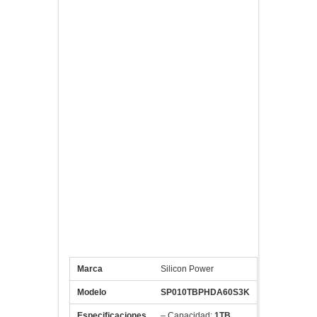
suspensión interno, que permiten un
efecto de amortiguación perfecto y
aseguran protecciones rígidas contra
golpes, polvo y agua
Porta cables de diseño
El diseño incluye un hueco innovador
especialmente para el transporte y
almacenamiento con el cual los
usuarios pueden envolver fácilmente
los cables alrededor de la unidad.
Antideslizante, anti-arañazos
Armor A60 tiene una textura superficial
especial que no sólo permite una
función antideslizante, sino también
protege la unidad de los daños
causados por las huellas dactilares y
los arañazos.
Marca
Silicon Power
Modelo
SP010TBPHDA60S3K
Especificaciones
– Capacidad:
1TB