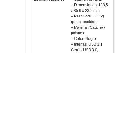
– Dimensiones: 138,5
x 85,9 x 23,2 mm
– Peso: 228 ~ 336g
(por capacidad)
– Material: Caucho /
plástico
– Color: Negro
– Interfaz: USB 3.1
Gen1 / USB 3.0,
compatible con USB
2.0
– OS Compatibles:
Windows 10 / 8,1 / 8/7 /
Vista / XP, Mac OS
10.5.x, Linux 2.6.x
– Temperatura de
funcionamiento: 5 ? ~
55 ?
– Temperatura de
almacenamiento: -40 ?
~ 70 ?
– Voltaje de la
operación: DC5V
(Alimentación