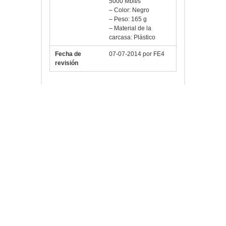
– Color: Negro
– Peso: 165 g
– Material de la
carcasa: Plástico
Fecha de
07-07-2014 por FE4
revisión
¿Te gusta?
Información
adicional
PESO
0,390 kg
CANON LPI
6,45€ (incluido)
No hay valoraciones aún.
Sé el primero en valorar “Intenso HD