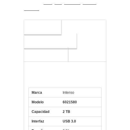
cantidad
Descripción
Información adicional
Valoraciones (0)
Especificaciones Intenso HD
6021580 2TB 2.5″ USB 3.0
Negro
Marca
Intenso
Modelo
6021580
Capacidad
2 TB
Interfaz
USB 3.0
Tamaño
2,5″