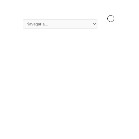
0
Inicio
/
Tienda
/
Iluminación, Ocio y
Hogar
/
Iluminación
/
Iluminación a
LED
/ Omega Bombilla LED Standar E27
5W 350lm Natural