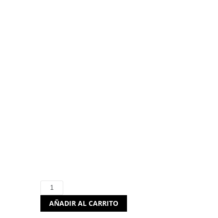
HP 935XL Cartucho
Amarillo C2P26AE
Officejet 6230
21,93
€
(I.V.A. incluido)
Hay existencias
HP
935XL
AÑADIR AL CARRITO
Cartucho