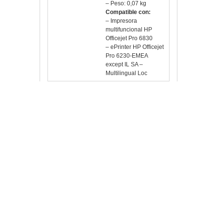
– Dimensiones
mínimas (P x A x L):
106 x 44 x 115 mm
– Peso: 0,07 kg
Compatible con:
– Impresora
multifuncional HP
Officejet Pro 6830
– ePrinter HP Officejet
Pro 6230-EMEA
except IL SA –
Multilingual Loc
Fecha de
25-05-2015 por MSB
revisión
¿Te gusta?
No hay valoraciones aún.
Sé el primero en valorar “HP 935XL
Cartucho Amarillo C2P26AE Officejet
6230”