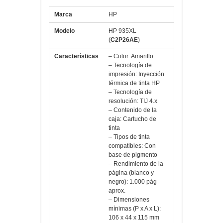
Confíe en impresiones duraderas de
cartuchos especialmente diseñados
para funcionar con su impresora HP.
Marca
HP
Modelo
HP 935XL
(
C2P26AE
)
Características
– Color: Amarillo
– Tecnología de
impresión: Inyección
térmica de tinta HP
– Tecnología de
resolución: TIJ 4.x
– Contenido de la
caja: Cartucho de
tinta
– Tipos de tinta
compatibles: Con
base de pigmento
– Rendimiento de la
página (blanco y
negro): 1.000 pág
aprox.