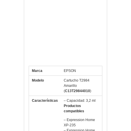
laboratorio. Es ideal para una
impresión fiable, económica y de
calidad. Este juego de tintas combina la
duración de la tinta negra pigmentada
con el color brillante para reproducción
fotográfica de las tintas amarilla, cian y
magenta de tipo colorante para
imprimir documentos de texto nítidos y
claros, junto con la libertad y la
flexibilidad de producir fotografías con
calidad de laboratorio en casa.
Marca
EPSON
Modelo
Cartucho T2984
Amarillo
(
C13T29844010
)
Características
– Capacidad: 3,2 ml
Productos
compatibles
– Expression Home
XP-235
– Expression Home