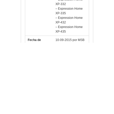
XP-332
– Expression Home
XP-335
– Expression Home
XP-432
– Expression Home
XP-435
Fecha de
10-09-2015 por MSB
revisión
¿Te gusta?
Información
adicional
PESO
0,300 kg
No hay valoraciones aún.
Sé el primero en valorar “EPSON