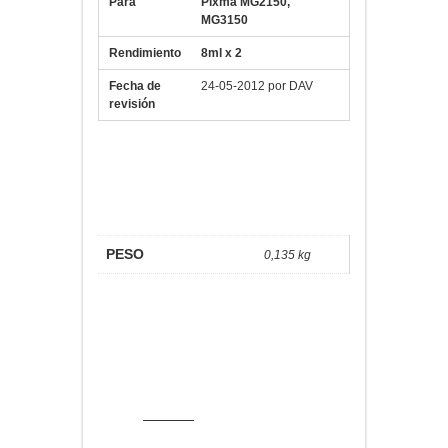
Para
Pixma MG2150,
MG3150
Rendimiento
8ml x 2
Fecha de
24-05-2012 por DAV
revisión
¿Te gusta?
Información
adicional
PESO
0,135 kg
No hay valoraciones aún.
Sé el primero en valorar “CANON
Cartucho Multipack PG-540/CL541”
Debes
acceder
para publicar una
valoración.