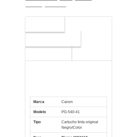
PG-540-41
Descripción
Información adicional
Valoraciones (0)
Especificaciones CANON
Cartucho Multipack PG-
540/CL541
Marca
Canon
Modelo
PG-540-41
Tipo
Cartucho tinta original
Negro/Color